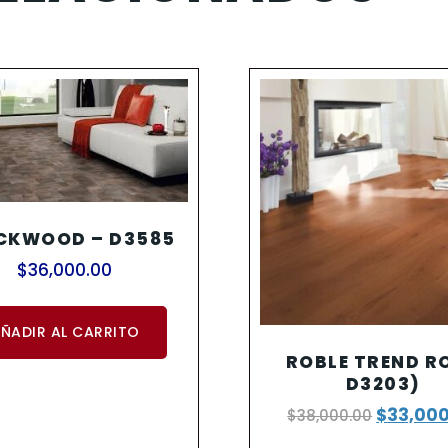
CKWOOD – D3585
$
36,000.00
ÑADIR AL CARRITO
ROBLE TREND RO
D3203)
$
33,00
$
38,000.00