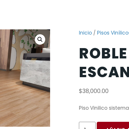
Inicio
/
Pisos Vinílico
ROBLE
ESCA
$
38,000.00
Piso Vinilico sistem