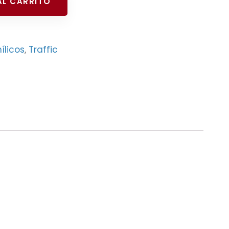
AL CARRITO
nílicos
,
Traffic