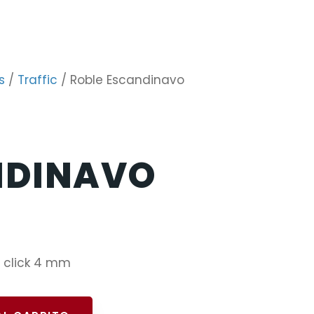
s
/
Traffic
/ Roble Escandinavo
NDINAVO
a click 4 mm