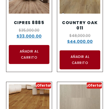
CIPRES 8885
COUNTRY OAK
011
$
35,000.00
$
48,000.00
$
33,000.00
$
44,000.00
AÑADIR AL
AÑADIR AL
CARRITO
CARRITO
¡Oferta!
¡Oferta!