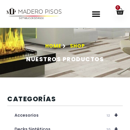
0
HOME
SHOP
NUESTROS PRODUCTOS
CATEGORÍAS
+
Accesorios
12
+
Decks Sintéticos
20