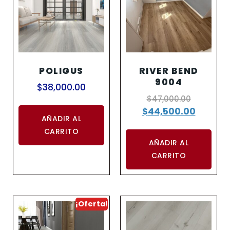
POLIGUS
RIVER BEND
9004
$
38,000.00
$
47,000.00
$
44,500.00
AÑADIR AL
CARRITO
AÑADIR AL
CARRITO
¡Oferta!