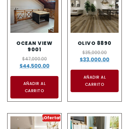
OCEAN VIEW
OLIVO 8890
9001
$
35,000.00
$
47,000.00
$
33,000.00
$
44,500.00
AÑADIR AL
AÑADIR AL
CARRITO
CARRITO
¡Oferta!