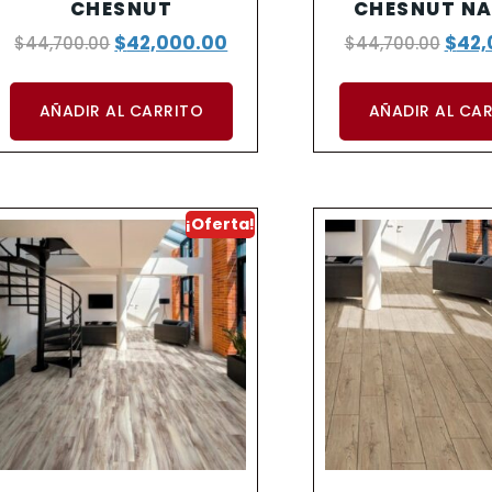
CHESNUT
CHESNUT N
$
42,000.00
$
42,
$
44,700.00
$
44,700.00
AÑADIR AL CARRITO
AÑADIR AL CA
¡Oferta!