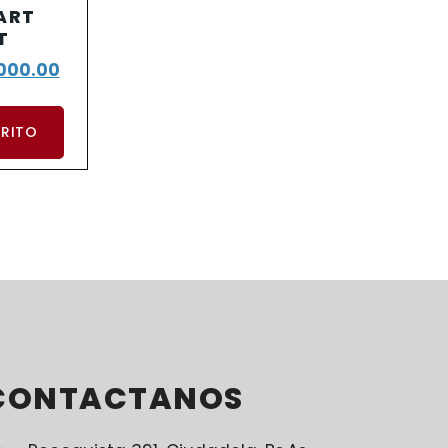
MART
T
000.00
RRITO
CONTACTANOS