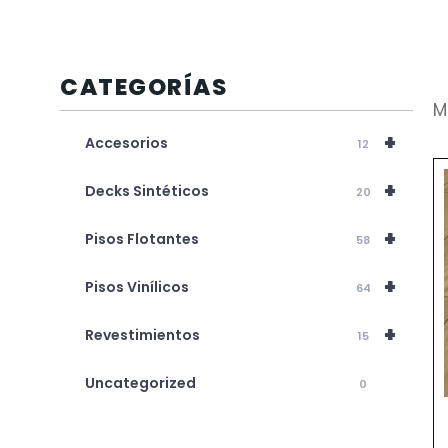
CATEGORÍAS
M
+
Accesorios
12
+
Decks Sintéticos
20
+
Pisos Flotantes
58
+
Pisos Vinílicos
64
+
Revestimientos
15
Uncategorized
0